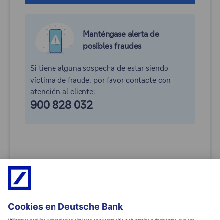
Manténgase alerta
de
posibles fraudes
Si tiene alguna sospecha de estar siendo
víctima de fraude, por favor contacte con
atención al cliente:
900 828 032
Modo de acceso
Restablecer contraseña