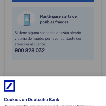
Manténgase alerta
de
posibles fraudes
Si tiene alguna sospecha de estar siendo
víctima de fraude, por favor contacte con
atención al cliente:
900 828 032
Modo de acceso
Restablecer contraseña