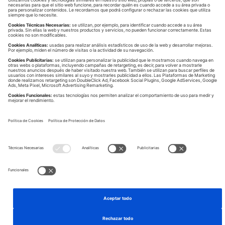
Protéjase del Fraude
No acepte operaciones (de
acceso, aceptación o
denegación) que le
propongan en llamadas
recibidas.
No haga clic en ningún SMS
que solicite una acción
urgente por su parte aunque
parezca que ha sido enviado
por Deutsche Bank.
Ante cualquiera de estas
situaciones u otra que le pueda
generar dudas, póngase en
contacto: 900 828 032.